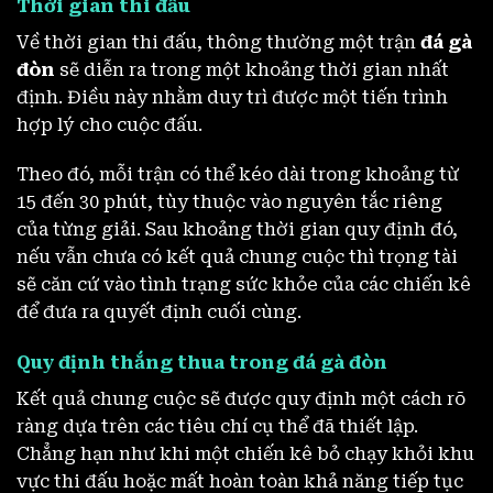
Thời gian thi đấu
Về thời gian thi đấu, thông thường một trận
đá gà
đòn
sẽ diễn ra trong một khoảng thời gian nhất
định. Điều này nhằm duy trì được một tiến trình
hợp lý cho cuộc đấu.
Theo đó, mỗi trận có thể kéo dài trong khoảng từ
15 đến 30 phút, tùy thuộc vào nguyên tắc riêng
của từng giải. Sau khoảng thời gian quy định đó,
nếu vẫn chưa có kết quả chung cuộc thì trọng tài
sẽ căn cứ vào tình trạng sức khỏe của các chiến kê
để đưa ra quyết định cuối cùng.
Quy định thắng thua trong đá gà đòn
Kết quả chung cuộc sẽ được quy định một cách rõ
ràng dựa trên các tiêu chí cụ thể đã thiết lập.
Chẳng hạn như khi một chiến kê bỏ chạy khỏi khu
vực thi đấu hoặc mất hoàn toàn khả năng tiếp tục