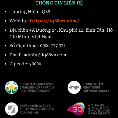
THÔNG TIN LIÊN HỆ
Thương Hiệu: IQ88
Website:
https://iq88vn.com/
Địa chỉ: 19 A Đường 24, Khu phố 11, Bình Tân, Hồ
Chí Minh, Việt Nam
Số điện thoại: 0906 777 321
Email:
admin@iq88vn.com
Zipcode: 70000