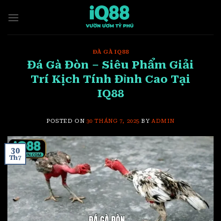
Skip
to
content
ĐÀ GÀ IQ88
Đá Gà Đòn – Siêu Phẩm Giải
Trí Kịch Tính Đỉnh Cao Tại
IQ88
POSTED ON
30 THÁNG 7, 2025
BY
ADMIN
30
Th7