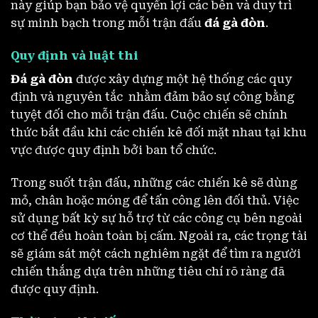
này giúp bạn bảo vệ quyền lợi các bên và duy trì
sự minh bạch trong mỗi trận đấu
đá gà đòn
.
Quy định và luật thi
Đá gà đòn
được xây dựng một hệ thống các quy
định và nguyên tắc nhằm đảm bảo sự công bằng
tuyệt đối cho mỗi trận đấu. Cuộc chiến sẽ chính
thức bắt đầu khi các chiến kê đối mặt nhau tại khu
vực được quy định bởi ban tổ chức.
Trong suốt trận đấu, những các chiến kê sẽ dùng
mỏ, chân hoặc móng để tấn công lên đối thủ. Việc
sử dụng bất kỳ sự hỗ trợ từ các công cụ bên ngoài
cơ thể đều hoàn toàn bị cấm. Ngoài ra, các trọng tài
sẽ giám sát một cách nghiêm ngặt để tìm ra người
chiến thắng dựa trên những tiêu chí rõ ràng đã
được quy định.