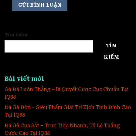
Tìm kiếm
TÌM
KIẾM
Bài viết mới
Gà Đá Luôn Thắng – Bí Quyết Cược Cực Chuẩn Tại
IQ88
Đá Gà Đòn – Siêu Phẩm Giải Trí Kịch Tính Đỉnh Cao
Tại IQ88
Đá Gà Cựa Sắt – Trực Tiếp Nhanh, Tỷ Lệ Thắng
Cược Cao Tại IQ88