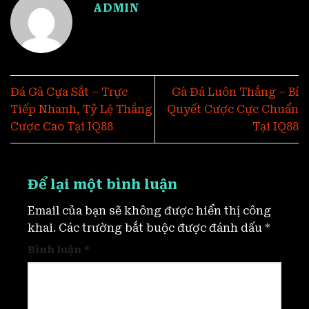
ADMIN
Đá Gà Cựa Sắt – Trực
Gà Đá Luôn Thắng – Bí
Tiếp Nhanh, Tỷ Lệ Thắng
Quyết Cược Cực Chuẩn
Cược Cao Tại IQ88
Tại IQ88
Để lại một bình luận
Email của bạn sẽ không được hiển thị công
khai.
Các trường bắt buộc được đánh dấu
*
Bình luận
*