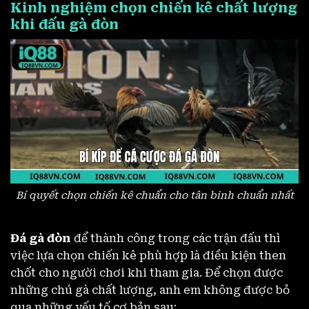
Kinh nghiệm chọn chiến kê chất lượng
khi đấu gà đòn
Bí quyết chọn chiến kê chuẩn cho tân binh chuẩn nhất
Đá gà đòn
để thành công trong các trận đấu thì
việc lựa chọn chiến kê phù hợp là điều kiện then
chốt cho người chơi khi tham gia. Để chọn được
những chú gà chất lượng, anh em không được bỏ
qua những yếu tố cơ bản sau: