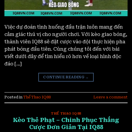
Việc dự đoán tình huống đầu trận luôn mang đến
cảm giác thú vị cho người chơi. Với kèo giao bóng,
thành viên IQ88 sẽ đặt cược vào đội thực hiện pha
phát bóng đầu tiên. Cùng chúng tôi đến với bài
viết dưới đây để tìm hiểu rõ hơn về loại hình độc
đáo […]
CONTINUE READING
→
Posted in
Thể Thao IQ88
Leave a comment
THỂ THAO IQ88
Kèo Thẻ Phạt – Chinh Phục Thắng
Cược Đơn Giản Tại IQ88